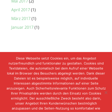
Mai 2017
(2)
April 2017
(1)
März 2017
(1)
Januar 2017
(1)
Diese Webseite setzt Cookies ein, um das Angebot
nutzerfreundlich und funktionaler zu gestalten. Cookies sind
Textdateien, die automatisch bei dem Aufruf einer Webseite
lokal im Browser des Besuchers abgelegt werden. Dank dieser
Dateien ist es beispielsweise möglich, auf individuelle
Interessen abgestimmte Informationen auf einer Seite
anzuzeigen. Auch Sicherheitsrelevante Funktionen zum Schutz
Ihrer Privatsphäre werden durch den Einsatz von Cookies
ermöglicht. Der ausschließliche Zweck besteht also darin,
unser Angebot Ihren Kundenwünschen bestmöglich
anzupassen und die Seiten-Nutzung so komfortabel wie