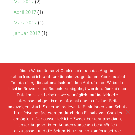
Mai 2017
(2)
April 2017
(1)
März 2017
(1)
Januar 2017
(1)
Diese Webseite setzt Cookies ein, um das Angebot
nutzerfreundlich und funktionaler zu gestalten. Cookies sind
Textdateien, die automatisch bei dem Aufruf einer Webseite
lokal im Browser des Besuchers abgelegt werden. Dank dieser
Dateien ist es beispielsweise möglich, auf individuelle
Interessen abgestimmte Informationen auf einer Seite
anzuzeigen. Auch Sicherheitsrelevante Funktionen zum Schutz
Ihrer Privatsphäre werden durch den Einsatz von Cookies
ermöglicht. Der ausschließliche Zweck besteht also darin,
unser Angebot Ihren Kundenwünschen bestmöglich
anzupassen und die Seiten-Nutzung so komfortabel wie