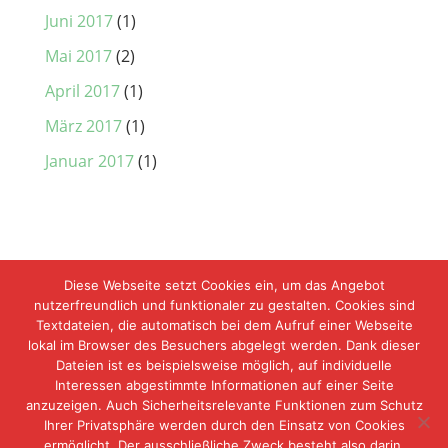
Juni 2017
(1)
Mai 2017
(2)
April 2017
(1)
März 2017
(1)
Januar 2017
(1)
Diese Webseite setzt Cookies ein, um das Angebot
nutzerfreundlich und funktionaler zu gestalten. Cookies sind
Textdateien, die automatisch bei dem Aufruf einer Webseite
lokal im Browser des Besuchers abgelegt werden. Dank dieser
Dateien ist es beispielsweise möglich, auf individuelle
Interessen abgestimmte Informationen auf einer Seite
anzuzeigen. Auch Sicherheitsrelevante Funktionen zum Schutz
Ihrer Privatsphäre werden durch den Einsatz von Cookies
ermöglicht. Der ausschließliche Zweck besteht also darin,