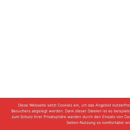
Diese Webseite setzt Cookies ein, um das Angebot nutzerfreu
Besuchers abgelegt werden. Dank dieser Dateien ist es beispiels
zum Schutz Ihrer Privatsphäre werden durch den Einsatz von Co
Seiten-Nutzung so komfortabel wie
© Füreinander da sein e.V.