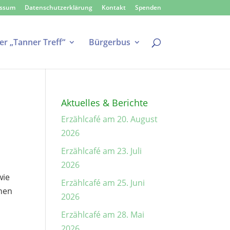
essum
Datenschutzerklärung
Kontakt
Spenden
er „Tanner Treff“
Bürgerbus
Aktuelles & Berichte
Erzählcafé am 20. August
2026
Erzählcafé am 23. Juli
2026
wie
Erzählcafé am 25. Juni
enen
2026
Erzählcafé am 28. Mai
2026